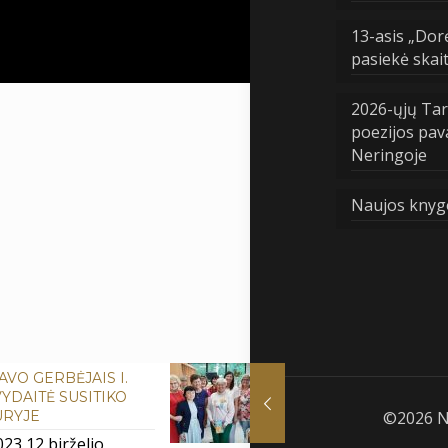
13-asis „Dor
pasiekė skai
2026-ųjų Tar
poezijos pav
Neringoje
Naujos knyg
AVO GERBĖJAIS I.
YDAITĖ SUSITIKO
ŪRYJE
©
2026 N
023 12 birželio