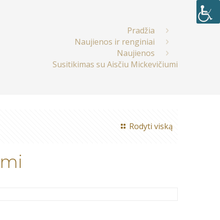
Pradžia
Naujienos ir renginiai
Naujienos
Susitikimas su Aisčiu Mickevičiumi
Rodyti viską
umi