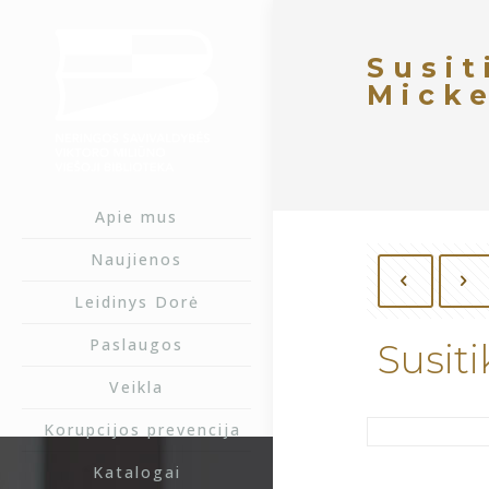
Susit
Mick
Apie mus
Naujienos
Leidinys Dorė
Paslaugos
Susit
Veikla
Korupcijos prevencija
Katalogai