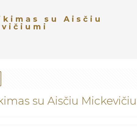
ikimas su Aisčiu
evičiumi
ikimas su Aisčiu Mickeviči