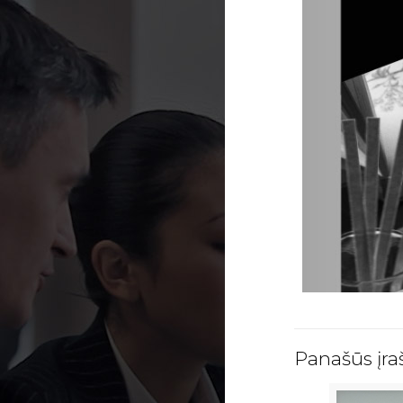
Panašūs įra