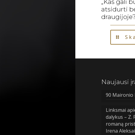
„Kas gali b
atsidurti 
draugijoje
Ska
Naujausi įr
90 Maironio 
Linksmai api
dalykus – Z.
romaną prist
Irena Aleksa