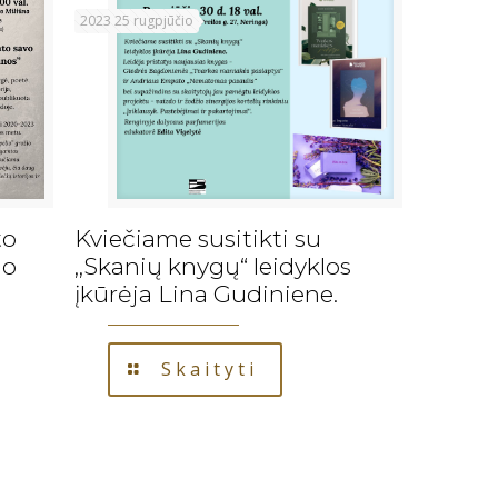
2023 25 rugpjūčio
to
Kviečiame susitikti su
jo
,,Skanių knygų“ leidyklos
įkūrėja Lina Gudiniene.
Skaityti