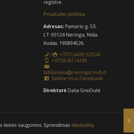
registre.
Privatumo politika
Adresas:
Pamario g. 53,
LT-93124 Neringa, Nida.
Kodas: 190894526.
/
+370 (469) 52506
+3706 82 14195
biblioteka@neringa.mvb.lt
Sekite mus Facebook
Direktorė
Dalia Greičiutė
isos teisės saugomos. Sprendimas
IdeaValley