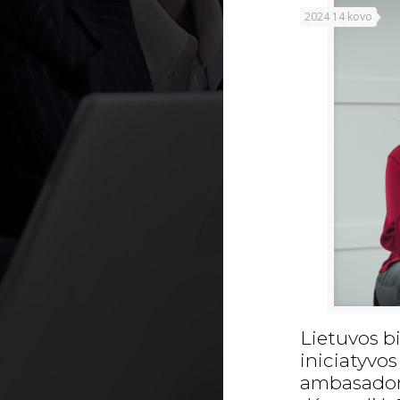
2024 14 kovo
Lietuvos b
iniciatyvo
ambasadorė