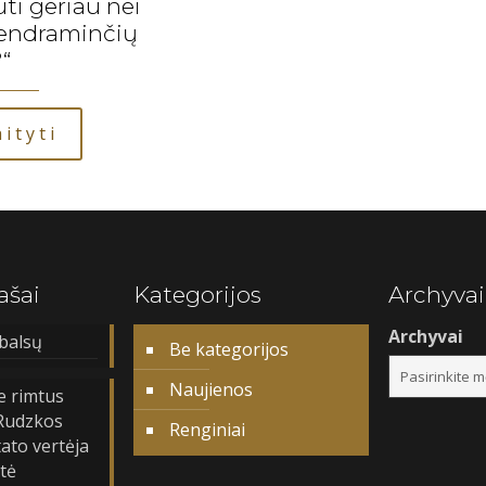
ūti geriau nei
bendraminčių
?“
ityti
ašai
Kategorijos
Archyvai
Archyvai
balsų
Be kategorijos
Naujienos
e rimtus
 Rudzkos
Renginiai
ato vertėja
itė