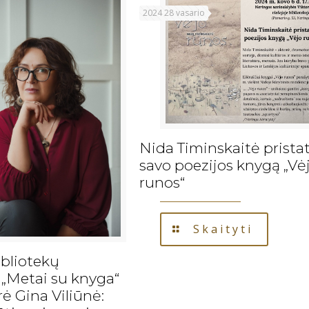
2024 28 vasario
Nida Timinskaitė prista
savo poezijos knygą „Vė
runos“
Skaityti
ibliotekų
s „Metai su knyga“
 Gina Viliūnė: