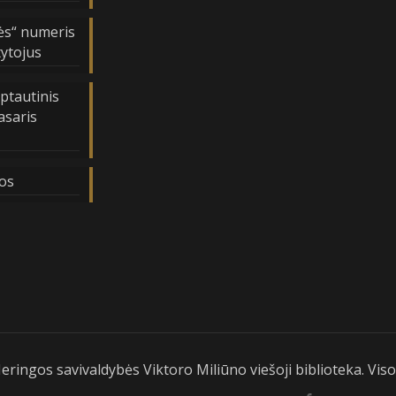
ės“ numeris
tytojus
ptautinis
asaris
os
eringos savivaldybės Viktoro Miliūno viešoji biblioteka. V