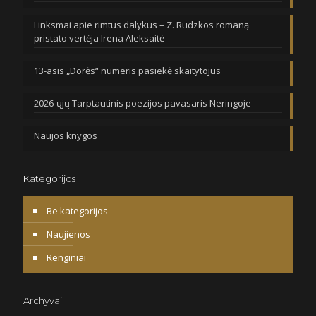
Linksmai apie rimtus dalykus – Z. Rudzkos romaną
pristato vertėja Irena Aleksaitė
13-asis „Dorės“ numeris pasiekė skaitytojus
2026-ųjų Tarptautinis poezijos pavasaris Neringoje
Naujos knygos
Kategorijos
Be kategorijos
Naujienos
Renginiai
Archyvai