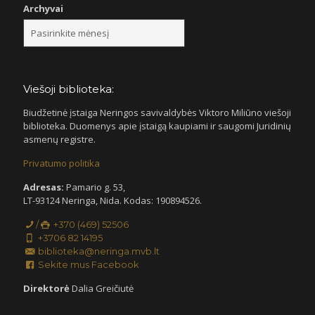
Archyvai
Viešoji biblioteka:
Biudžetinė įstaiga Neringos savivaldybės Viktoro Miliūno viešoji
biblioteka. Duomenys apie įstaigą kaupiami ir saugomi Juridinių
asmenų registre.
Privatumo politika
Adresas:
Pamario g. 53,
LT-93124 Neringa, Nida. Kodas: 190894526.
/
+370 (469) 52506
+3706 82 14195
biblioteka@neringa.mvb.lt
Sekite mus Facebook
Direktorė
Dalia Greičiutė