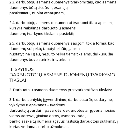
2.3. darbuotojų asmens duomenys tvarkomi taip, kad asmens
duomenys būtų tikslūs ir, esant jų
pasikeitimui, nuolat atnaujinami;
2.4. darbuotojų asmens dokumentai tvarkomi tik ta apimtimi,
kuri yra reikalinga darbuotojų asmens
duomenų tvarkymo tikslams pasiekti;
2.5. darbuotojų asmens duomenys saugomi tokia forma, kad
duomenų subjektų tapatybę būtų galima
nustatyti ne ilgiau, negu to reikia tiems tikslams, dėl kurių šie
duomenys buvo surinkti ir tvarkomi.
III SKYRIUS
DARBUOTOJŲ ASMENS DUOMENŲ TVARKYMO
TIKSLAI
3. Darbuotojų asmens duomenys yra tvarkomi šiais tikslais:
3.1. darbo santykių įgyvendinimo, darbo sutarčių sudarymo,
vykdymo ir apskaitos – tvarkomi
darbuotojų vardai ir pavardės, deklaruotos ar gyvenamosios
vietos adresai, gimimo datos, asmens kodai,
banko sąskaitų numeriai (gavus raštišką darbuotojo sutikimą), į
kurias vedamas darbo užmokestis;