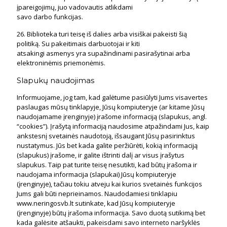
įpareigojimų, juo vadovautis atlikdami
savo darbo funkcijas.
26. Biblioteka turi teisę iš dalies arba visiškai pakeisti šią
politiką. Su pakeitimais darbuotojai ir kiti
atsakingi asmenys yra supažindinami pasirašytinai arba
elektroninėmis priemonėmis.
Slapukų naudojimas
Informuojame, jog tam, kad galėtume pasiūlyti Jums visavertes
paslaugas mūsų tinklapyje, Jūsų kompiuteryje (ar kitame Jūsų
naudojamame įrenginyje) įrašome informaciją (slapukus, angl.
“cookies”). Įrašytą informaciją naudosime atpažindami Jus, kaip
ankstesnį svetainės naudotoją, išsaugant Jūsų pasirinktus
nustatymus. Jūs bet kada galite peržiūrėti, kokią informaciją
(slapukus) įrašome, ir galite ištrinti dalį ar visus įrašytus
slapukus. Taip pat turite teisę nesutikti, kad būtų įrašoma ir
naudojama informacija (slapukai) Jūsų kompiuteryje
(įrenginyje), tačiau tokiu atveju kai kurios svetainės funkcijos
Jums gali būti neprieinamos. Naudodamiesi tinklapiu
www.neringosvb.lt sutinkate, kad Jūsų kompiuteryje
(įrenginyje) būtų įrašoma informacija. Savo duotą sutikimą bet
kada galėsite atšaukti, pakeisdami savo interneto naršyklės