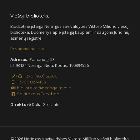
Viešoji biblioteka:
Biudžetinė įstaiga Neringos savivaldybės Viktoro Miliūno viešoji
biblioteka. Duomenys apie įstaigą kaupiami ir saugomi Juridinių
asmenų registre.
Privatumo politika
Adresas:
Pamario g. 53,
LT-93124 Neringa, Nida. Kodas: 190894526.
/
+370 (469) 52506
+3706 82 14195
biblioteka@neringa.mvb.lt
Sekite mus Facebook
Direktorė
Dalia Greičiutė
©
2026 Neringos savivaldybės Viktoro Miliūno viešoji biblioteka.