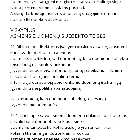
duomenys yra saugomi ne ilgiau nei tai yra reikalinga šioje
tvarkoje numatytiems tikslams pasiekti.
Atskirų darbuotojų asmens duomenų saugojimo terminus
nustato Bibliotekos direktorius.
V SKYRIUS
ASMENS DUOMENŲ SUBJEKTO TEISĖS
11. Bibliotekos direktorius įsakymu paskiria atsakingą asmenį,
kuris tvarko darbuotojų asmens
duomenis ir užtikrina, kad darbuotojų, kaip duomenų subjektų
teisės būtų užtikrintos, tinkamai
įgyvendinamos ir visa informacija būtų pateikiama tinkamai,
laiku ir darbuotojams priimtina forma,
informuoja darbuotoją apie renkamų duomenų (reikalingų
įgyvendinti šiai politikai) panaudojimą.
12. Darbuotojų, kaip duomenų subjektų, teisės ir jų
įgyvendinimo priemonės:
12.1. žinoti apie savo asmens duomenų rinkimą – darbuotojas
privalo būti informuotas, kokius asmens
duomenis turi pateikti, kokiu tikslu jie yra renkami, kam ir
kokiam tikslui jie gali būti teikiami ir kokios
asmens duomenų nepateikimo pasekmės;