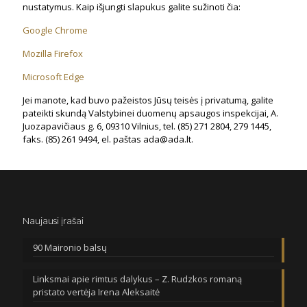
nustatymus. Kaip išjungti slapukus galite sužinoti čia:
Google Chrome
Mozilla Firefox
Microsoft Edge
Jei manote, kad buvo pažeistos Jūsų teisės į privatumą, galite
pateikti skundą Valstybinei duomenų apsaugos inspekcijai, A.
Juozapavičiaus g. 6, 09310 Vilnius, tel. (85) 271 2804, 279 1445,
faks. (85) 261 9494, el. paštas ada@ada.lt.
Naujausi įrašai
90 Maironio balsų
Linksmai apie rimtus dalykus – Z. Rudzkos romaną
pristato vertėja Irena Aleksaitė