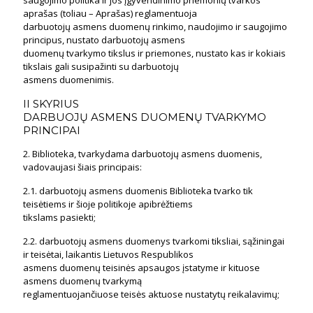
saugojimo politika ir jos įgyvendinimo priemonių tvarkos
aprašas (toliau – Aprašas) reglamentuoja
darbuotojų asmens duomenų rinkimo, naudojimo ir saugojimo
principus, nustato darbuotojų asmens
duomenų tvarkymo tikslus ir priemones, nustato kas ir kokiais
tikslais gali susipažinti su darbuotojų
asmens duomenimis.
II SKYRIUS
DARBUOJŲ ASMENS DUOMENŲ TVARKYMO
PRINCIPAI
2. Biblioteka, tvarkydama darbuotojų asmens duomenis,
vadovaujasi šiais principais:
2.1. darbuotojų asmens duomenis Biblioteka tvarko tik
teisėtiems ir šioje politikoje apibrėžtiems
tikslams pasiekti;
2.2. darbuotojų asmens duomenys tvarkomi tiksliai, sąžiningai
ir teisėtai, laikantis Lietuvos Respublikos
asmens duomenų teisinės apsaugos įstatyme ir kituose
asmens duomenų tvarkymą
reglamentuojančiuose teisės aktuose nustatytų reikalavimų;