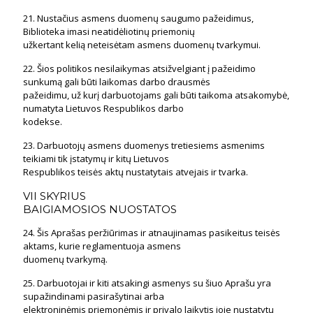
21. Nustačius asmens duomenų saugumo pažeidimus,
Biblioteka imasi neatidėliotinų priemonių
užkertant kelią neteisėtam asmens duomenų tvarkymui.
22. Šios politikos nesilaikymas atsižvelgiant į pažeidimo
sunkumą gali būti laikomas darbo drausmės
pažeidimu, už kurį darbuotojams gali būti taikoma atsakomybė,
numatyta Lietuvos Respublikos darbo
kodekse.
23. Darbuotojų asmens duomenys tretiesiems asmenims
teikiami tik įstatymų ir kitų Lietuvos
Respublikos teisės aktų nustatytais atvejais ir tvarka.
VII SKYRIUS
BAIGIAMOSIOS NUOSTATOS
24. Šis Aprašas peržiūrimas ir atnaujinamas pasikeitus teisės
aktams, kurie reglamentuoja asmens
duomenų tvarkymą.
25. Darbuotojai ir kiti atsakingi asmenys su šiuo Aprašu yra
supažindinami pasirašytinai arba
elektroninėmis priemonėmis ir privalo laikytis joje nustatytų