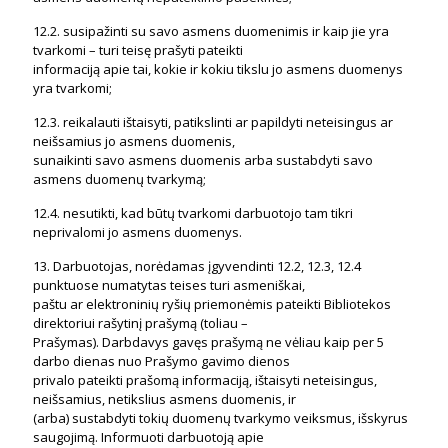
12.2. susipažinti su savo asmens duomenimis ir kaip jie yra
tvarkomi – turi teisę prašyti pateikti
informaciją apie tai, kokie ir kokiu tikslu jo asmens duomenys
yra tvarkomi;
12.3. reikalauti ištaisyti, patikslinti ar papildyti neteisingus ar
neišsamius jo asmens duomenis,
sunaikinti savo asmens duomenis arba sustabdyti savo
asmens duomenų tvarkymą;
12.4. nesutikti, kad būtų tvarkomi darbuotojo tam tikri
neprivalomi jo asmens duomenys.
13. Darbuotojas, norėdamas įgyvendinti 12.2, 12.3, 12.4
punktuose numatytas teises turi asmeniškai,
paštu ar elektroninių ryšių priemonėmis pateikti Bibliotekos
direktoriui rašytinį prašymą (toliau –
Prašymas). Darbdavys gavęs prašymą ne vėliau kaip per 5
darbo dienas nuo Prašymo gavimo dienos
privalo pateikti prašomą informaciją, ištaisyti neteisingus,
neišsamius, netikslius asmens duomenis, ir
(arba) sustabdyti tokių duomenų tvarkymo veiksmus, išskyrus
saugojimą. Informuoti darbuotoją apie