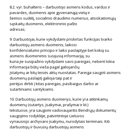
8.2. vyr. buhalteris – darbuotojo asmens kodus, vardus ir
pavardes, duomenis apie gyvenamąją vietą ir
šeimos sudėtį, socialinio draudimo numerius, atsiskaitomųjų
sąskaitų duomenis, elektroninio pašto
adresas;
9. Darbuotojai, kurie vykdydami priskirtas funkcijas tvarko
darbuotojų asmens duomenis, laikosi
konfidencialumo principo ir laiko paslaptyje bet kokią su
asmens duomenimis susijusią informaciją, su
kuria jie susipažino vykdydami savo pareigas, nebent tokia
informacija būtų vieša pagal galiojančių
įstatymų ar kitų teisės aktų nuostatas. Pareiga saugoti asmens
duomenų paslaptį galioja taip pat ir
perėjus dirbti į kitas pareigas, pasibaigus darbo ar
sutartiniams santykiams.
10. Darbuotojų asmens duomenys, kurie yra atitinkamų
duomenų (sutartys, įsakymai, prašymai ir kt.)
tekstuose, yra saugomi vadovaujantis Bendrųjų dokumentų
saugojimo rodyklėje, patvirtintoje Lietuvos
vyriausiojo archyvaro įsakymu, nurodytais terminais. Kiti
darbuotojų ir buvusių darbuotojų asmens