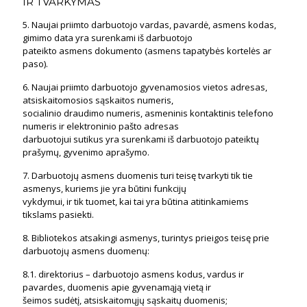
IR TVARKYMAS
5. Naujai priimto darbuotojo vardas, pavardė, asmens kodas,
gimimo data yra surenkami iš darbuotojo
pateikto asmens dokumento (asmens tapatybės kortelės ar
paso).
6. Naujai priimto darbuotojo gyvenamosios vietos adresas,
atsiskaitomosios sąskaitos numeris,
socialinio draudimo numeris, asmeninis kontaktinis telefono
numeris ir elektroninio pašto adresas
darbuotojui sutikus yra surenkami iš darbuotojo pateiktų
prašymų, gyvenimo aprašymo.
7. Darbuotojų asmens duomenis turi teisę tvarkyti tik tie
asmenys, kuriems jie yra būtini funkcijų
vykdymui, ir tik tuomet, kai tai yra būtina atitinkamiems
tikslams pasiekti.
8. Bibliotekos atsakingi asmenys, turintys prieigos teisę prie
darbuotojų asmens duomenų:
8.1. direktorius – darbuotojo asmens kodus, vardus ir
pavardes, duomenis apie gyvenamąją vietą ir
šeimos sudėtį, atsiskaitomųjų sąskaitų duomenis;