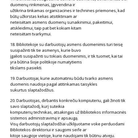
duomenų rinkmenas, įgyvendina ir
užtikrina tinkamas organizacines ir technines priemones, kad
būtų užkirstas kelias atsitiktiniam ar
neteisėtam asmens duomenų sunaikinimui, pakeitimui,
atskleidimui, taip pat bet kokiam kitam
neteisėtam tvarkymui.
18. Bibliotekoje su darbuotojų asmens duomenimis turi teisę
susipažinti tik tie asmenys, kurie buvo
įgalioti susipažinti su tokiais duomenimis, ir tik tuomet, kai tai
yra būtina šioje politikoje numatytiems
tikslams pasiekti.
19. Darbuotojai, kurie automatiniu būdu tvarko asmens
duomenis naudoja pagal atitinkamas taisykles
sukurtus slaptažodžius.
20. Darbuotojas, dirbantis konkrečiu kompiuteriu, gali žinoti tik
savo slaptažodį, kurį suteikia
kompiuterių technikas, atsakingas už Bibliotekos informacinės
sistemos administravimą ir apsaugą.
Visų darbuotojų slaptažodžiai užklijuotame voke perduodami
Bibliotekos direktoriui ir saugomi seife ar
kitoje saugioje vietoje, kurie naudojami tik būtinu atveju.