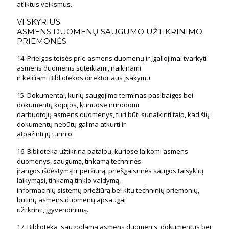
atliktus veiksmus.
VI SKYRIUS
ASMENS DUOMENŲ SAUGUMO UŽTIKRINIMO
PRIEMONĖS
14. Prieigos teisės prie asmens duomenų ir įgaliojimai tvarkyti
asmens duomenis suteikiami, naikinami
ir keičiami Bibliotekos direktoriaus įsakymu.
15. Dokumentai, kurių saugojimo terminas pasibaigęs bei
dokumentų kopijos, kuriuose nurodomi
darbuotojų asmens duomenys, turi būti sunaikinti taip, kad šių
dokumentų nebūtų galima atkurti ir
atpažinti jų turinio.
16. Biblioteka užtikrina patalpų, kuriose laikomi asmens
duomenys, saugumą, tinkamą techninės
įrangos išdėstymą ir peržiūrą, priešgaisrinės saugos taisyklių
laikymąsi, tinkamą tinklo valdymą,
informacinių sistemų priežiūrą bei kitų techninių priemonių,
būtinų asmens duomenų apsaugai
užtikrinti, įgyvendinimą.
17. Biblioteka, saugodama asmens duomenis, dokumentus bei