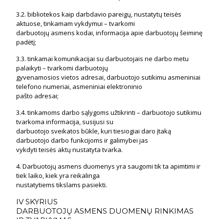
3.2. bibliotekos kaip darbdavio pareigų, nustatytų teisės
aktuose, tinkamam vykdymui – tvarkomi
darbuotojų asmens kodai, informacija apie darbuotojų šeiminę
padėtį;
3.3. tinkamai komunikacijai su darbuotojais ne darbo metu
palaikyti – tvarkomi darbuotojų
gyvenamosios vietos adresai, darbuotojo sutikimu asmeniniai
telefono numeriai, asmeniniai elektroninio
pašto adresai;
3.4. tinkamoms darbo sąlygoms užtikrinti – darbuotojo sutikimu
tvarkoma informacija, susijusi su
darbuotojo sveikatos būkle, kuri tiesiogiai daro įtaką
darbuotojo darbo funkcijoms ir galimybei jas
vykdyti teisės aktų nustatyta tvarka.
4. Darbuotojų asmens duomenys yra saugomi tik ta apimtimi ir
tiek laiko, kiek yra reikalinga
nustatytiems tikslams pasiekti.
IV SKYRIUS
DARBUOTOJŲ ASMENS DUOMENŲ RINKIMAS