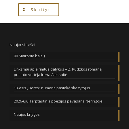
Skaityti
Naujausi įrašai
90 Maironio balsų
Linksmai apie rimtus dalykus – Z. Rudzkos romaną
pristato vertėja Irena Aleksaitė
13-asis „Dorės“ numeris pasiekė skaitytojus
2026-ųjų Tarptautinis poezijos pavasaris Neringoje
Naujos knygos