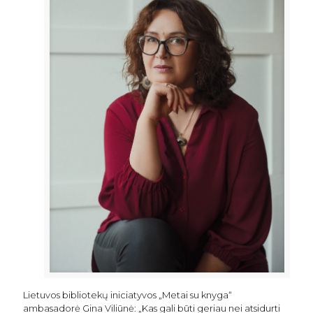
Lietuvos bibliotekų iniciatyvos „Metai su knyga“
ambasadorė Gina Viliūnė: „Kas gali būti geriau nei atsidurti