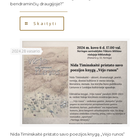
bendraminčių draugijoje?“
Skaityti
2024 28 vasario
Nida Timinskaitė pristato savo poezijos knygą „Vėjo runos“