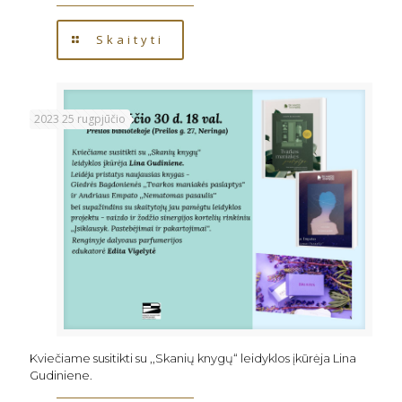
Skaityti
2023 25 rugpjūčio
Kviečiame susitikti su ,,Skanių knygų“ leidyklos įkūrėja Lina
Gudiniene.