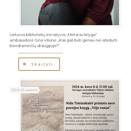
Lietuvos bibliotekų iniciatyvos „Metai su knyga“
ambasadorė Gina Viliūnė: „Kas gali būti geriau nei atsidurti
bendraminčių draugijoje?“
Skaityti
2024 28 vasario