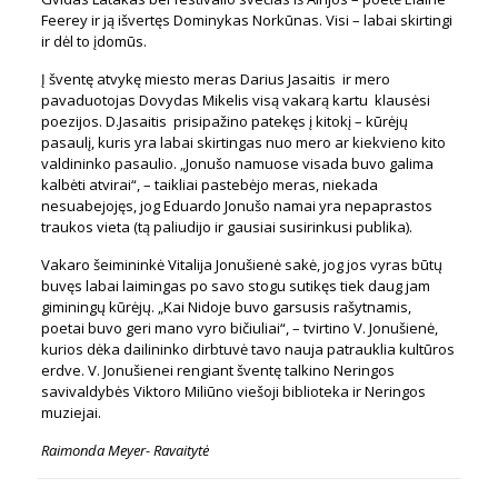
Feerey ir ją išvertęs Dominykas Norkūnas. Visi – labai skirtingi
ir dėl to įdomūs.
Į šventę atvykę miesto meras Darius Jasaitis
ir mero
pavaduotojas Dovydas Mikelis visą vakarą kartu
klausėsi
poezijos. D.Jasaitis
prisipažino patekęs į kitokį – kūrėjų
pasaulį, kuris yra labai skirtingas nuo mero ar kiekvieno kito
valdininko pasaulio. „Jonušo namuose visada
buvo galima
kalbėti atvirai“, – taikliai pastebėjo meras, niekada
nesuabejojęs, jog Eduardo Jonušo namai yra nepaprastos
traukos vieta (tą paliudijo ir gausiai susirinkusi publika).
Vakaro šeimininkė Vitalija Jonušienė sakė, jog jos vyras būtų
buvęs labai laimingas po savo stogu sutikęs tiek daug jam
giminingų kūrėjų. „Kai Nidoje buvo garsusis rašytnamis,
poetai buvo geri mano vyro bičiuliai“, – tvirtino
V. Jonušienė,
kurios dėka dailininko dirbtuvė tavo nauja patrauklia kultūros
erdve. V. Jonušienei rengiant šventę talkino Neringos
savivaldybės Viktoro Miliūno viešoji biblioteka ir Neringos
muziejai.
Raimonda Meyer- Ravaitytė