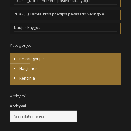
13-asis „Dorės“ numeris pasiekė skaitytojus
2026-ųjų Tarptautinis poezijos pavasaris Neringoje
Naujos knygos
Kategorijos
Be kategorijos
Naujienos
Renginiai
Archyvai
Archyvai