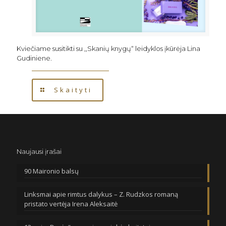
Kviečiame susitikti su ,,Skanių knygų“ leidyklos įkūrėja Lina
Gudiniene.
Skaityti
Naujausi įrašai
90 Maironio balsų
Linksmai apie rimtus dalykus – Z. Rudzkos romaną
pristato vertėja Irena Aleksaitė