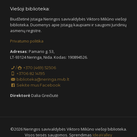
Viešoji biblioteka:
Biudžetinė įstaiga Neringos savivaldybės Viktoro Miliūno viešoji
biblioteka. Duomenys apie įstaigą kaupiami ir saugomi Juridinių
asmenų registre.
Privatumo politika
Adresas:
Pamario g. 53,
LT-93124 Neringa, Nida. Kodas: 190894526.
/
+370 (469) 52506
+3706 82 14195
biblioteka@neringa.mvb.lt
Sekite mus Facebook
Direktorė
Dalia Greičiutė
©
2026 Neringos savivaldybės Viktoro Miliūno viešoji biblioteka.
Visos teisės saugomos. Sprendimas
IdeaValley