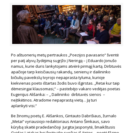
Po
aštuonerių metų pertraukos „Poezijos pavasario“ šventė
per patį alyvų žydėjimą sugrįžo į Neringą – į Eduardo Jonušo
namus, kurie duris lankytojams atvėrė pirmąjį kartą. Dirbtuvės
apačioje tarp keisčiausių rakandų, senienų ir dailininko
bičiulių paveikslų tvyrojo
nepaprasta tyluma, kurioje
kiekvienas poeto ištartas žodis buvo išgirstas. „Retai kur taip
dėmesingai klausomasi,“ – pastebėjo vakaro vedėjas poetas
Eugenijus Ališanka: – „ Dailininko
dirbtuvės sienos
–
neįtikėtinos.
Atradome
nepaprastą vietą… Ją turi
aplankyti
visi.“
Be žinomų poetų E. Ališankos, Gintauto Dabrišiaus, žurnalo
„Metai“ vyriausiojo redaktoriaus Antano Šimkaus, savo
kūrybą skaitė pradedančioji
Jurgita Jasponytė, šmaikštusis
Gvidas Latakas bei festivalio svečias iš Airijos – poetė Elaine